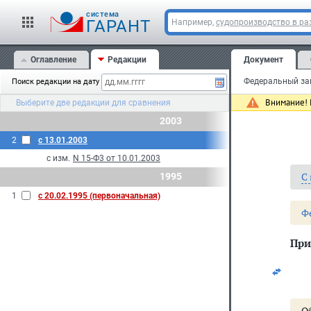
cистема
ГАРАНТ
Например,
судопроизводство в ра
Оглавление
Редакции
Документ
Поиск редакции на дату
Внимание! 
Выберите две редакции для сравнения
2003
2
с 13.01.2003
с изм.
N 15-Ф3 от 10.01.2003
С
1995
1
с 20.02.1995 (первоначальная)
Ф
При
О