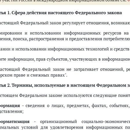
ья 1.
Сфера действия настоящего Федерального закона
Настоящий Федеральный закон регулирует отношения, возника
мировании и использовании информационных ресурсов на о
нения, поиска, распространения и предоставления потребите
дании и использовании информационных технологий и средств
ите информации, прав субъектов, участвующих в информацио
Настоящий Федеральный закон не затрагивает отношений, 
орском праве и смежных правах".
ья 2.
Термины, используемые в настоящем Федеральном за
астоящем Федеральном законе используются следующие понят
ормация
- сведения о лицах, предметах, фактах, события
дставления;
орматизация
- организационный социально-экономичес
имальных условий для удовлетворения информационных пот