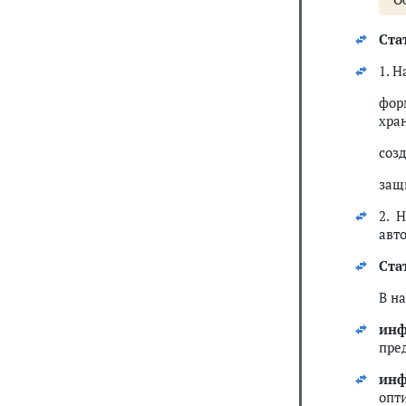
Стат
1. 
фор
хра
соз
защ
2. 
авт
Стат
В н
инф
пре
инф
опт