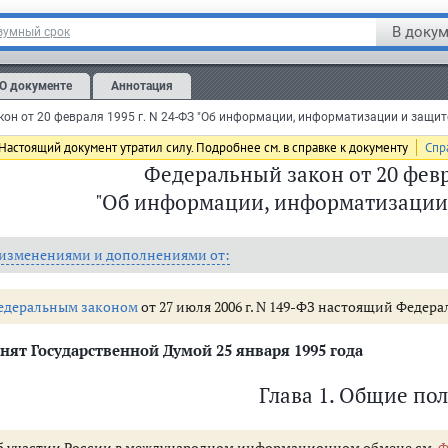
В докум
зумный срок
О документе
Аннотация
Настоящий документ утратил силу. Подробнее см. в справке к документу
Спр
Федеральный закон от 20 февр
"Об информации, информатизации
 изменениями и дополнениями от:
едеральным законом
от 27 июля 2006 г. N 149-ФЗ настоящий Феде
нят Государственной Думой 25 января 1995 года
Глава 1. Общие по
б участии России в международном информационном обмене см.
Ф