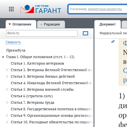
п
cистема
ГАРАНТ
Например,
кредитные каникулы
д
сл
Оглавление
Редакции
Документ
Ф
Свернуть
N
Преамбула
Глава I. Общие положения (ст.ст. 1 - 12)
в
Статья 1. Категории ветеранов
Статья 2. Ветераны Великой Отечественной войны
Статья 3. Ветераны боевых действий
р
Статья 4. Инвалиды Великой Отечественной войны и инвалиды б
Статья 5. Ветераны военной службы
1
Статья 6 (утратила силу)
Статья 7. Ветераны труда
д
Статья 8. Государственная политика в отношении ветеранов
о
Статья 9. Организационные основы реализации функций органов 
Статья 10. Расходные обязательства по социальной защите и соц
ф