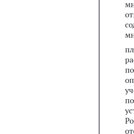
м
о
с
мн
п
р
п
оп
у
п
у
Р
от