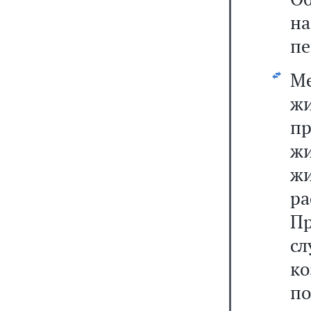
н
пе
Ме
жи
пр
жи
ж
р
Пр
с
к
по