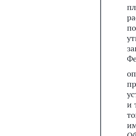
п
ра
п
у
з
Фе
о
п
ус
и 
то
и
Об