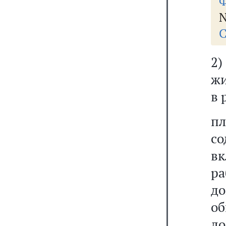
Ф
N
С
2
жи
в 
п
с
в
ра
до
о
д