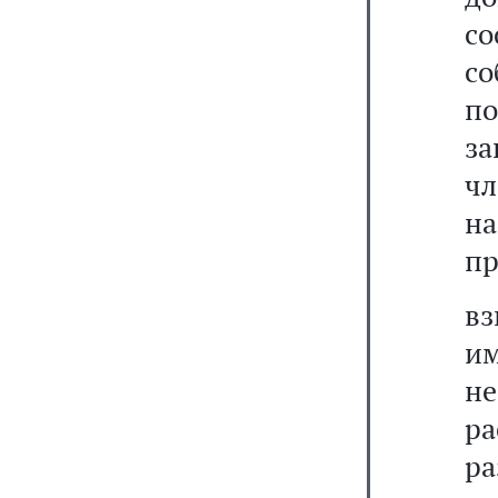
с
с
по
за
ч
н
п
вз
им
не
ра
ра