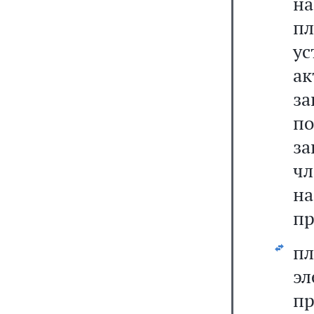
н
п
ус
ак
з
по
за
ч
н
п
пл
эл
п