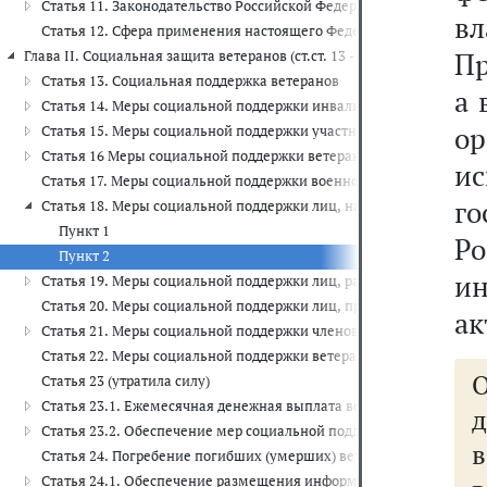
Статья 11. Законодательство Российской Федерации о ветеранах
в
Статья 12. Сфера применения настоящего Федерального закона
Пр
Глава II. Социальная защита ветеранов (ст.ст. 13 - 24.1)
Статья 13. Социальная поддержка ветеранов
а 
Статья 14. Меры социальной поддержки инвалидов войны
о
Статья 15. Меры социальной поддержки участников Великой Оте
Статья 16 Меры социальной поддержки ветеранов боевых действи
и
Статья 17. Меры социальной поддержки военнослужащих, проходив
г
Статья 18. Меры социальной поддержки лиц, награжденных знако
Пункт 1
Р
Пункт 2
и
Статья 19. Меры социальной поддержки лиц, работавших в перио
Статья 20. Меры социальной поддержки лиц, проработавших в тыл
ак
Статья 21. Меры социальной поддержки членов семей погибших (
Статья 22. Меры социальной поддержки ветеранов труда
Статья 23 (утратила силу)
Статья 23.1. Ежемесячная денежная выплата ветеранам
д
Статья 23.2. Обеспечение мер социальной поддержки ветеранов 
Статья 24. Погребение погибших (умерших) ветеранов
Статья 24.1. Обеспечение размещения информации о предоставл