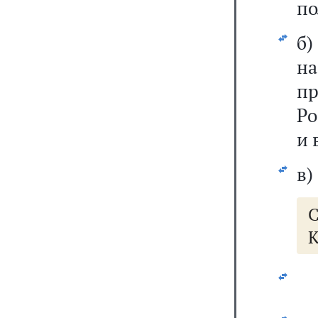
по
б
н
п
Ро
и 
в)
К