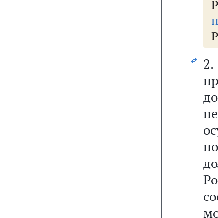
п
Р
2
п
до
не
о
п
до
Р
со
м