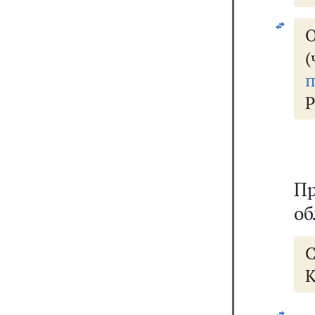
О
п
Р
П
об
К