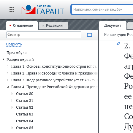
1
cистема
я
ГАРАНТ
Например,
семейный кешбэк
Г
Оглавление
Редакции
Документ
Си
2.
Свернуть
Преамбула
Фе
Раздел первый
а
Глава 1. Основы конституционного строя (ст.ст. 1-16)
Глава 2. Права и свободы человека и гражданина (ст.ст. 17-64)
Ф
Глава 3. Федеративное устройство (ст.ст. 65-79.1)
Ро
Глава 4. Президент Российской Федерации (ст.ст. 80-93)
е
Статья 80
Статья 81
не
Статья 82
С
Статья 83
Статья 84
Ду
Статья 85