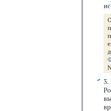
ис
п
Ф
N
3.
Ро
в
в