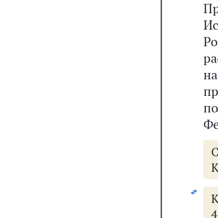
Пр
И
Ро
р
на
пр
п
Фе
К
К
4