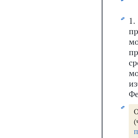
1
пр
м
пр
с
м
и
Фе
О
п