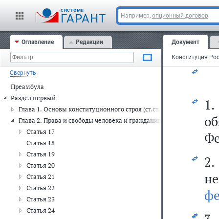
7
cистема
ГАРАНТ
Например,
опционный договор
К
Оглавление
Редакции
Документ
Свернуть
Преамбула
Раздел первый
1.
Глава 1. Основы конституционного строя (ст.ст. 1-16)
о
Глава 2. Права и свободы человека и гражданина (ст.ст. 17-64)
Статья 17
Фе
Статья 18
Статья 19
2
Статья 20
не
Статья 21
Статья 22
фе
Статья 23
Статья 24