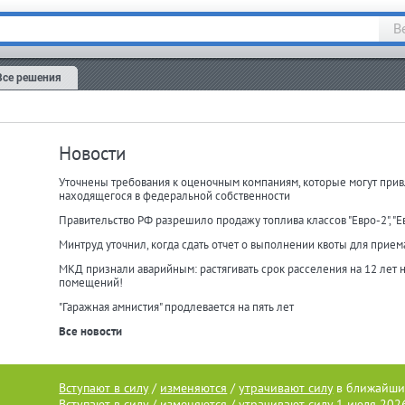
В
Все решения
Новости
Уточнены требования к оценочным компаниям, которые могут прив
находящегося в федеральной собственности
Правительство РФ разрешило продажу топлива классов "Евро-2", "Ев
Минтруд уточнил, когда сдать отчет о выполнении квоты для прием
МКД признали аварийным: растягивать срок расселения на 12 лет
помещений!
"Гаражная амнистия" продлевается на пять лет
Все новости
Вступают в силу
/
изменяются
/
утрачивают силу
в ближайши
Вступают в силу
/
изменяются
/
утрачивают силу
1 июля 202