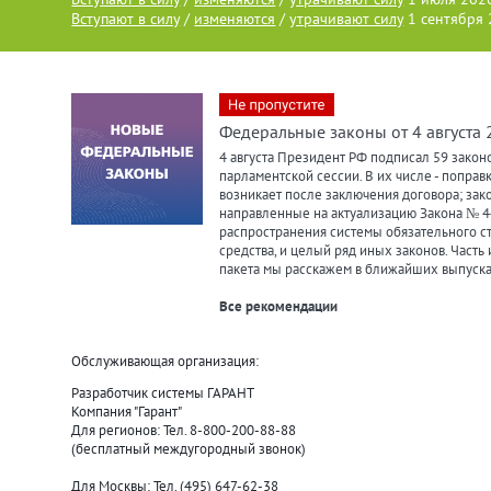
Вступают в силу
/
изменяются
/
утрачивают силу
1 сентября
Федеральные законы от 4 августа 2
4 августа Президент РФ подписал 59 законо
парламентской сессии. В их числе - поправ
возникает после заключения договора; зако
направленные на актуализацию Закона № 4
распространения системы обязательного с
средства, и целый ряд иных законов. Часть
пакета мы расскажем в ближайших выпуска
Все рекомендации
Обслуживающая организация:
Разработчик системы ГАРАНТ
Компания "Гарант"
Для регионов: Тел. 8-800-200-88-88
(бесплатный междугородный звонок)
Для Москвы: Тел. (495) 647-62-38