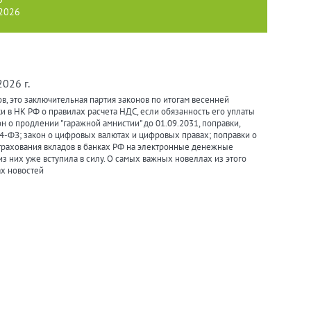
 2026
026 г.
в, это заключительная партия законов по итогам весенней
ки в НК РФ о правилах расчета НДС, если обязанность его уплаты
н о продлении "гаражной амнистии" до 01.09.2031, поправки,
4-ФЗ; закон о цифровых валютах и цифровых правах; поправки о
трахования вкладов в банках РФ на электронные денежные
 из них уже вступила в силу. О самых важных новеллах из этого
х новостей